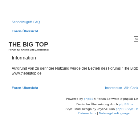
Schnellzugriff
FAQ
Foren-Übersicht
THE BIG TOP
Forum für Artistik und Zirkuskunst
Information
Aufgrund von zu geringer Nutzung wurde der Betrieb des Forums "The Bigtop
www.thebigtop.de
Foren-Übersicht
Impressum
Alle Coo
Powered by
phpBB
® Forum Software © phpBB Lim
Deutsche Übersetzung durch
phpBB.de
Style: Multi Design by Joyce&Luna
phpBB-Style-De
Datenschutz
|
Nutzungsbedingungen