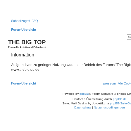
Schnellzugriff
FAQ
Foren-Übersicht
THE BIG TOP
Forum für Artistik und Zirkuskunst
Information
Aufgrund von zu geringer Nutzung wurde der Betrieb des Forums "The Bigtop
www.thebigtop.de
Foren-Übersicht
Impressum
Alle Coo
Powered by
phpBB
® Forum Software © phpBB Lim
Deutsche Übersetzung durch
phpBB.de
Style: Multi Design by Joyce&Luna
phpBB-Style-De
Datenschutz
|
Nutzungsbedingungen