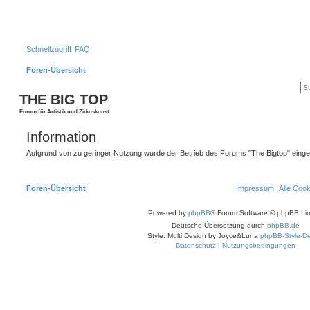
Schnellzugriff
FAQ
Foren-Übersicht
THE BIG TOP
Forum für Artistik und Zirkuskunst
Information
Aufgrund von zu geringer Nutzung wurde der Betrieb des Forums "The Bigtop" einges
Foren-Übersicht
Impressum
Alle Coo
Powered by
phpBB
® Forum Software © phpBB Lim
Deutsche Übersetzung durch
phpBB.de
Style: Multi Design by Joyce&Luna
phpBB-Style-De
Datenschutz
|
Nutzungsbedingungen