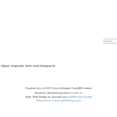
igtop" eingestellt. Siehe www.thebigtop.de
Powered by
phpBB
® Forum Software © phpBB Limited
Deutsche Übersetzung durch
phpBB.de
Style: Multi Design by Joyce&Luna
phpBB-Style-Design
Datenschutz
|
Nutzungsbedingungen