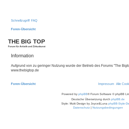
Schnellzugriff
FAQ
Foren-Übersicht
THE BIG TOP
Forum für Artistik und Zirkuskunst
Information
Aufgrund von zu geringer Nutzung wurde der Betrieb des Forums "The Bigtop
www.thebigtop.de
Foren-Übersicht
Impressum
Alle Coo
Powered by
phpBB
® Forum Software © phpBB Lim
Deutsche Übersetzung durch
phpBB.de
Style: Multi Design by Joyce&Luna
phpBB-Style-De
Datenschutz
|
Nutzungsbedingungen