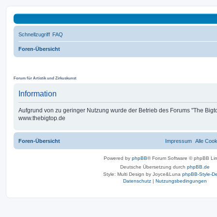
Schnellzugriff
FAQ
Foren-Übersicht
THE BIG TOP
Forum für Artistik und Zirkuskunst
Information
Aufgrund von zu geringer Nutzung wurde der Betrieb des Forums "The Bigtop
www.thebigtop.de
Foren-Übersicht
Impressum
Alle Coo
Powered by
phpBB
® Forum Software © phpBB Lim
Deutsche Übersetzung durch
phpBB.de
Style: Multi Design by Joyce&Luna
phpBB-Style-De
Datenschutz
|
Nutzungsbedingungen