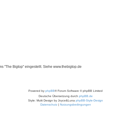
s "The Bigtop" eingestellt. Siehe www.thebigtop.de
Powered by
phpBB
® Forum Software © phpBB Limited
Deutsche Übersetzung durch
phpBB.de
Style: Multi Design by Joyce&Luna
phpBB-Style-Design
Datenschutz
|
Nutzungsbedingungen