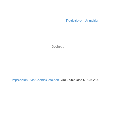
Registrieren
Anmelden
Suche
Erweiterte Suche
Impressum
Alle Cookies löschen
Alle Zeiten sind
UTC+02:00