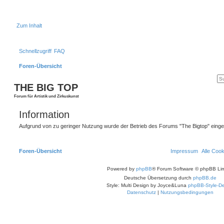
Zum Inhalt
Schnellzugriff
FAQ
Foren-Übersicht
THE BIG TOP
Forum für Artistik und Zirkuskunst
Information
Aufgrund von zu geringer Nutzung wurde der Betrieb des Forums "The Bigtop" einges
Foren-Übersicht
Impressum
Alle Coo
Powered by
phpBB
® Forum Software © phpBB Lim
Deutsche Übersetzung durch
phpBB.de
Style: Multi Design by Joyce&Luna
phpBB-Style-De
Datenschutz
|
Nutzungsbedingungen