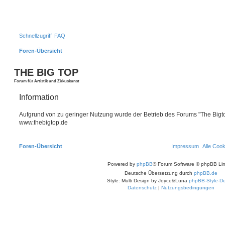
Schnellzugriff
FAQ
Foren-Übersicht
THE BIG TOP
Forum für Artistik und Zirkuskunst
Information
Aufgrund von zu geringer Nutzung wurde der Betrieb des Forums "The Bigtop
www.thebigtop.de
Foren-Übersicht
Impressum
Alle Coo
Powered by
phpBB
® Forum Software © phpBB Lim
Deutsche Übersetzung durch
phpBB.de
Style: Multi Design by Joyce&Luna
phpBB-Style-De
Datenschutz
|
Nutzungsbedingungen