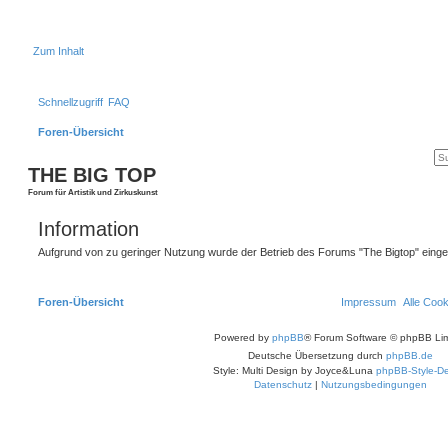
Zum Inhalt
Schnellzugriff
FAQ
Foren-Übersicht
THE BIG TOP
Forum für Artistik und Zirkuskunst
Information
Aufgrund von zu geringer Nutzung wurde der Betrieb des Forums "The Bigtop" einges
Foren-Übersicht
Impressum
Alle Coo
Powered by
phpBB
® Forum Software © phpBB Lim
Deutsche Übersetzung durch
phpBB.de
Style: Multi Design by Joyce&Luna
phpBB-Style-De
Datenschutz
|
Nutzungsbedingungen