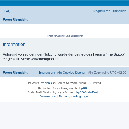
FAQ
Registrieren
Anmelden
Foren-Übersicht
S
THE BIG TOP
u
Forum für Artistik und Zirkuskunst
c
Information
h
e
Aufgrund von zu geringer Nutzung wurde der Betrieb des Forums "The Bigtop"
eingestellt. Siehe www.thebigtop.de
Foren-Übersicht
Impressum
Alle Cookies löschen
Alle Zeiten sind
UTC+02:00
Powered by
phpBB
® Forum Software © phpBB Limited
Deutsche Übersetzung durch
phpBB.de
Style: Multi Design by Joyce&Luna
phpBB-Style-Design
Datenschutz
|
Nutzungsbedingungen