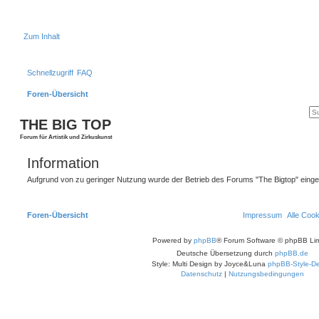
Zum Inhalt
Schnellzugriff
FAQ
Foren-Übersicht
THE BIG TOP
Forum für Artistik und Zirkuskunst
Information
Aufgrund von zu geringer Nutzung wurde der Betrieb des Forums "The Bigtop" einges
Foren-Übersicht
Impressum
Alle Coo
Powered by
phpBB
® Forum Software © phpBB Lim
Deutsche Übersetzung durch
phpBB.de
Style: Multi Design by Joyce&Luna
phpBB-Style-De
Datenschutz
|
Nutzungsbedingungen