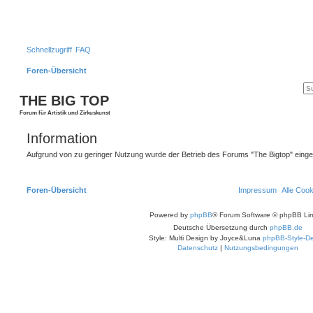
Schnellzugriff
FAQ
Foren-Übersicht
THE BIG TOP
Forum für Artistik und Zirkuskunst
Information
Aufgrund von zu geringer Nutzung wurde der Betrieb des Forums "The Bigtop" einges
Foren-Übersicht
Impressum
Alle Coo
Powered by
phpBB
® Forum Software © phpBB Lim
Deutsche Übersetzung durch
phpBB.de
Style: Multi Design by Joyce&Luna
phpBB-Style-De
Datenschutz
|
Nutzungsbedingungen