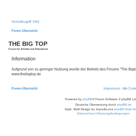
Schnellzugriff
FAQ
Foren-Übersicht
THE BIG TOP
Forum für Artistik und Zirkuskunst
Information
Aufgrund von zu geringer Nutzung wurde der Betrieb des Forums "The Bigtop
www.thebigtop.de
Foren-Übersicht
Impressum
Alle Coo
Powered by
phpBB
® Forum Software © phpBB Lim
Deutsche Übersetzung durch
phpBB.de
Style: Multi Design by Joyce&Luna
phpBB-Style-De
Datenschutz
|
Nutzungsbedingungen