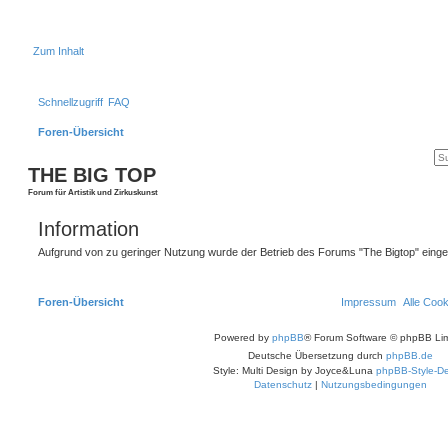
Zum Inhalt
Schnellzugriff
FAQ
Foren-Übersicht
THE BIG TOP
Forum für Artistik und Zirkuskunst
Information
Aufgrund von zu geringer Nutzung wurde der Betrieb des Forums "The Bigtop" einges
Foren-Übersicht
Impressum
Alle Coo
Powered by
phpBB
® Forum Software © phpBB Lim
Deutsche Übersetzung durch
phpBB.de
Style: Multi Design by Joyce&Luna
phpBB-Style-De
Datenschutz
|
Nutzungsbedingungen