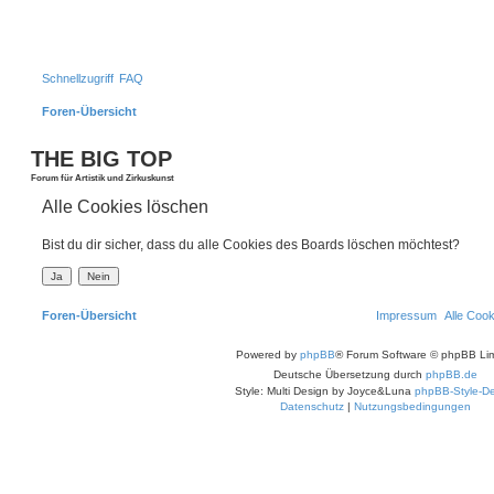
Schnellzugriff
FAQ
Foren-Übersicht
S
THE BIG TOP
Forum für Artistik und Zirkuskunst
Alle Cookies löschen
Bist du dir sicher, dass du alle Cookies des Boards löschen möchtest?
Foren-Übersicht
Impressum
Alle Coo
Powered by
phpBB
® Forum Software © phpBB Lim
Deutsche Übersetzung durch
phpBB.de
Style: Multi Design by Joyce&Luna
phpBB-Style-De
Datenschutz
|
Nutzungsbedingungen