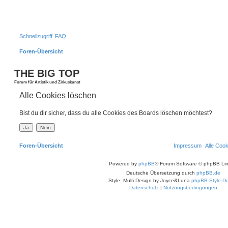
Schnellzugriff
FAQ
Foren-Übersicht
S
THE BIG TOP
Forum für Artistik und Zirkuskunst
Alle Cookies löschen
Bist du dir sicher, dass du alle Cookies des Boards löschen möchtest?
Foren-Übersicht
Impressum
Alle Coo
Powered by
phpBB
® Forum Software © phpBB Lim
Deutsche Übersetzung durch
phpBB.de
Style: Multi Design by Joyce&Luna
phpBB-Style-De
Datenschutz
|
Nutzungsbedingungen