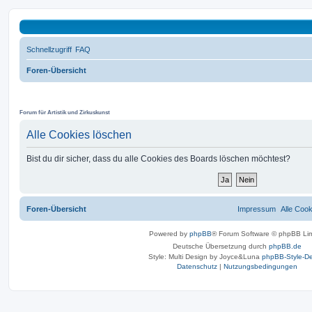
Schnellzugriff
FAQ
Foren-Übersicht
THE BIG TOP
Forum für Artistik und Zirkuskunst
Alle Cookies löschen
Bist du dir sicher, dass du alle Cookies des Boards löschen möchtest?
Foren-Übersicht
Impressum
Alle Coo
Powered by
phpBB
® Forum Software © phpBB Lim
Deutsche Übersetzung durch
phpBB.de
Style: Multi Design by Joyce&Luna
phpBB-Style-De
Datenschutz
|
Nutzungsbedingungen