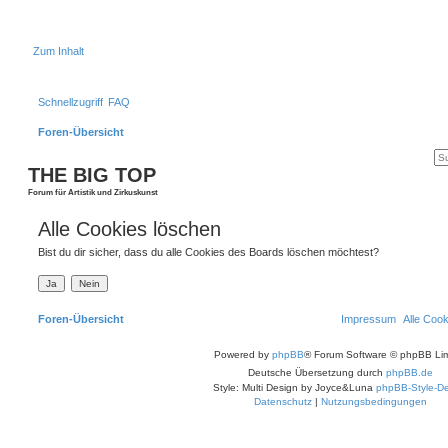
Zum Inhalt
Schnellzugriff
FAQ
Foren-Übersicht
THE BIG TOP
Forum für Artistik und Zirkuskunst
Alle Cookies löschen
Bist du dir sicher, dass du alle Cookies des Boards löschen möchtest?
Foren-Übersicht
Impressum
Alle Coo
Powered by
phpBB
® Forum Software © phpBB Lim
Deutsche Übersetzung durch
phpBB.de
Style: Multi Design by Joyce&Luna
phpBB-Style-De
Datenschutz
|
Nutzungsbedingungen