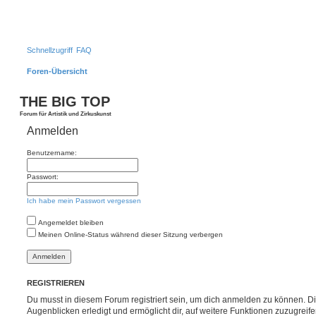
Schnellzugriff
FAQ
Foren-Übersicht
S
THE BIG TOP
Forum für Artistik und Zirkuskunst
Anmelden
Benutzername:
Passwort:
Ich habe mein Passwort vergessen
Angemeldet bleiben
Meinen Online-Status während dieser Sitzung verbergen
REGISTRIEREN
Du musst in diesem Forum registriert sein, um dich anmelden zu können. Di
Augenblicken erledigt und ermöglicht dir, auf weitere Funktionen zuzugreif