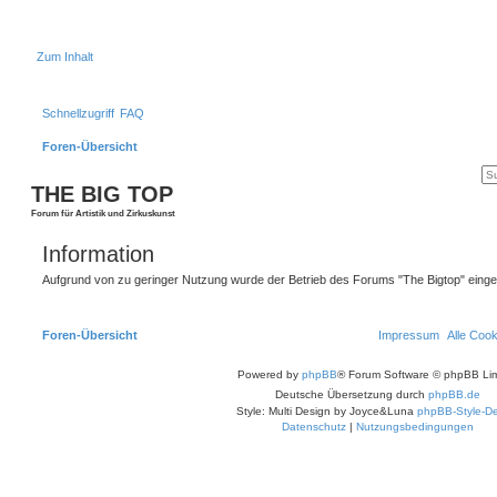
Zum Inhalt
Schnellzugriff
FAQ
Foren-Übersicht
THE BIG TOP
Forum für Artistik und Zirkuskunst
Information
Aufgrund von zu geringer Nutzung wurde der Betrieb des Forums "The Bigtop" einges
Foren-Übersicht
Impressum
Alle Coo
Powered by
phpBB
® Forum Software © phpBB Lim
Deutsche Übersetzung durch
phpBB.de
Style: Multi Design by Joyce&Luna
phpBB-Style-De
Datenschutz
|
Nutzungsbedingungen