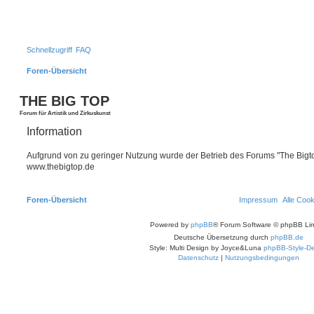
Schnellzugriff
FAQ
Foren-Übersicht
S
THE BIG TOP
Forum für Artistik und Zirkuskunst
Information
Aufgrund von zu geringer Nutzung wurde der Betrieb des Forums "The Bigtop
www.thebigtop.de
Foren-Übersicht
Impressum
Alle Coo
Powered by
phpBB
® Forum Software © phpBB Lim
Deutsche Übersetzung durch
phpBB.de
Style: Multi Design by Joyce&Luna
phpBB-Style-De
Datenschutz
|
Nutzungsbedingungen