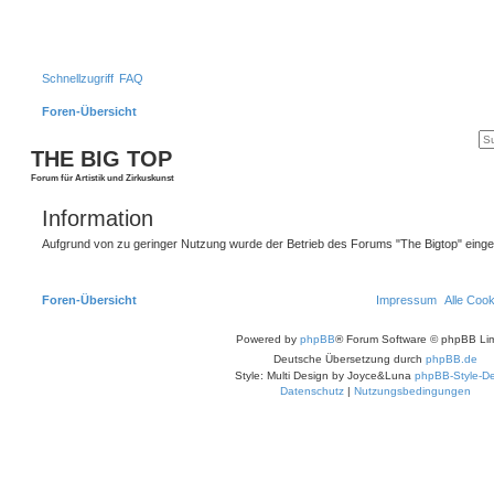
Schnellzugriff
FAQ
Foren-Übersicht
THE BIG TOP
Forum für Artistik und Zirkuskunst
Information
Aufgrund von zu geringer Nutzung wurde der Betrieb des Forums "The Bigtop" einges
Foren-Übersicht
Impressum
Alle Coo
Powered by
phpBB
® Forum Software © phpBB Lim
Deutsche Übersetzung durch
phpBB.de
Style: Multi Design by Joyce&Luna
phpBB-Style-De
Datenschutz
|
Nutzungsbedingungen