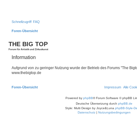
Schnellzugriff
FAQ
Foren-Übersicht
S
THE BIG TOP
Forum für Artistik und Zirkuskunst
Information
Aufgrund von zu geringer Nutzung wurde der Betrieb des Forums "The Bigtop
www.thebigtop.de
Foren-Übersicht
Impressum
Alle Coo
Powered by
phpBB
® Forum Software © phpBB Lim
Deutsche Übersetzung durch
phpBB.de
Style: Multi Design by Joyce&Luna
phpBB-Style-De
Datenschutz
|
Nutzungsbedingungen