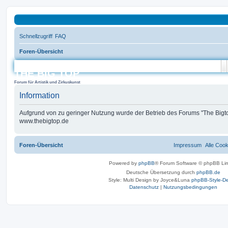
Schnellzugriff
FAQ
Foren-Übersicht
S
THE BIG TOP
Forum für Artistik und Zirkuskunst
Information
Aufgrund von zu geringer Nutzung wurde der Betrieb des Forums "The Bigtop
www.thebigtop.de
Foren-Übersicht
Impressum
Alle Coo
Powered by
phpBB
® Forum Software © phpBB Lim
Deutsche Übersetzung durch
phpBB.de
Style: Multi Design by Joyce&Luna
phpBB-Style-De
Datenschutz
|
Nutzungsbedingungen