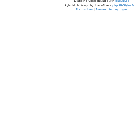
Deutsche Übersetzung durch
phpBB.de
Style: Multi Design by Joyce&Luna
phpBB-Style-De
Datenschutz
|
Nutzungsbedingungen