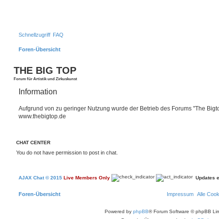
Schnellzugriff
FAQ
Foren-Übersicht
S
THE BIG TOP
Forum für Artistik und Zirkuskunst
Information
Aufgrund von zu geringer Nutzung wurde der Betrieb des Forums "The Bigtop
www.thebigtop.de
CHAT CENTER
You do not have permission to post in chat.
AJAX Chat © 2015
Live Members Only
Updates 
Foren-Übersicht
Impressum
Alle Coo
Powered by
phpBB
® Forum Software © phpBB Lim