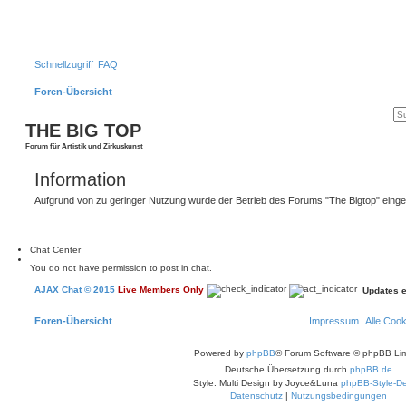
Schnellzugriff
FAQ
Foren-Übersicht
THE BIG TOP
Forum für Artistik und Zirkuskunst
Information
Aufgrund von zu geringer Nutzung wurde der Betrieb des Forums "The Bigtop" einges
Chat Center
You do not have permission to post in chat.
AJAX Chat © 2015
Live Members Only
Updates 
Foren-Übersicht
Impressum
Alle Coo
Powered by
phpBB
® Forum Software © phpBB Lim
Deutsche Übersetzung durch
phpBB.de
Style: Multi Design by Joyce&Luna
phpBB-Style-De
Datenschutz
|
Nutzungsbedingungen