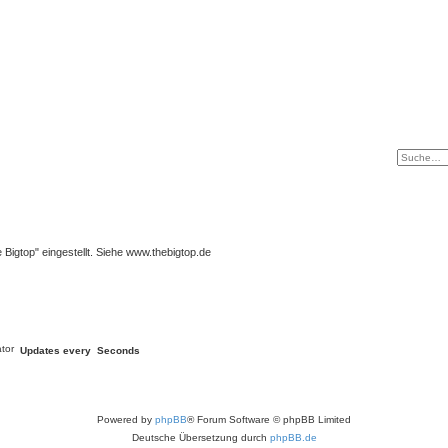
igtop" eingestellt. Siehe www.thebigtop.de
Updates every
Seconds
Powered by
phpBB
® Forum Software © phpBB Limited
Deutsche Übersetzung durch
phpBB.de