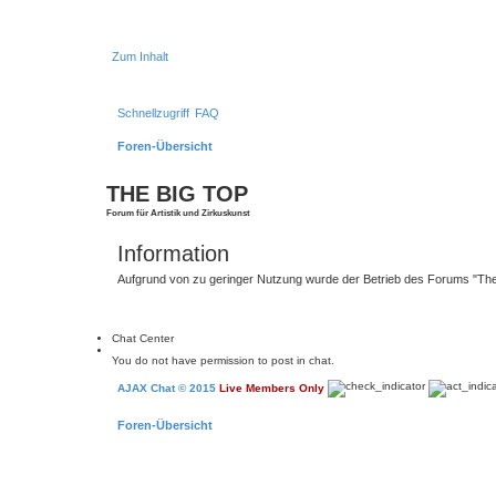
Zum Inhalt
Schnellzugriff
FAQ
Foren-Übersicht
THE BIG TOP
Forum für Artistik und Zirkuskunst
Information
Aufgrund von zu geringer Nutzung wurde der Betrieb des Forums "The B
Chat Center
You do not have permission to post in chat.
AJAX Chat © 2015
Live Members Only
Foren-Übersicht