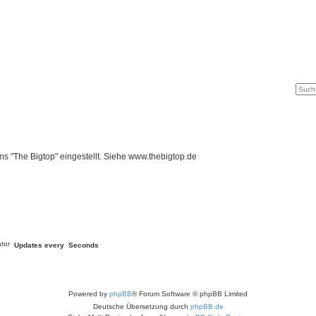
Suche
Erweit
s "The Bigtop" eingestellt. Siehe www.thebigtop.de
Updates every
Seconds
Powered by
phpBB
® Forum Software © phpBB Limited
Deutsche Übersetzung durch
phpBB.de