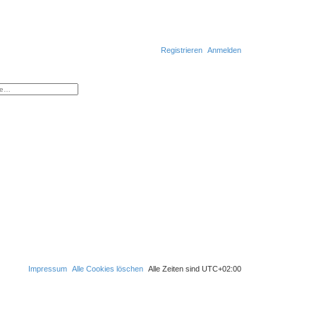
Registrieren
Anmelden
S
erte Suche
u
c
h
e
Impressum
Alle Cookies löschen
Alle Zeiten sind
UTC+02:00