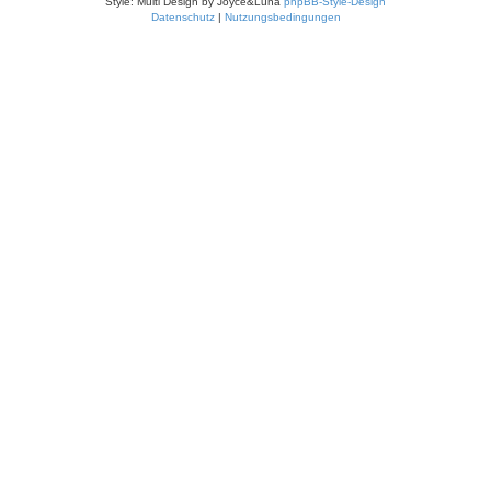
Style: Multi Design by Joyce&Luna
phpBB-Style-Design
Datenschutz
|
Nutzungsbedingungen