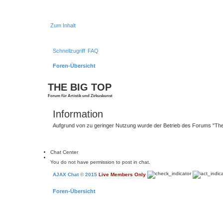
Zum Inhalt
Schnellzugriff
FAQ
Foren-Übersicht
THE BIG TOP
Forum für Artistik und Zirkuskunst
Information
Aufgrund von zu geringer Nutzung wurde der Betrieb des Forums "The B
Chat Center
You do not have permission to post in chat.
AJAX Chat © 2015
Live Members Only
Foren-Übersicht