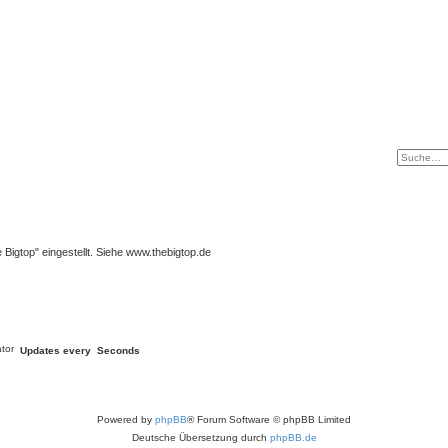
igtop" eingestellt. Siehe www.thebigtop.de
Updates every
Seconds
Powered by
phpBB
® Forum Software © phpBB Limited
Deutsche Übersetzung durch
phpBB.de