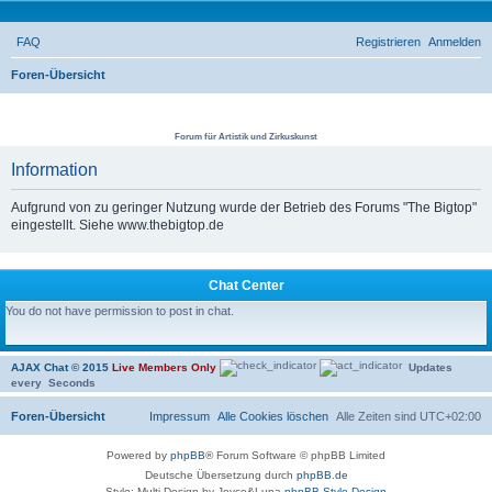
FAQ
Registrieren
Anmelden
S
Foren-Übersicht
u
THE BIG TOP
c
Forum für Artistik und Zirkuskunst
h
Information
e
Aufgrund von zu geringer Nutzung wurde der Betrieb des Forums "The Bigtop"
eingestellt. Siehe www.thebigtop.de
Chat Center
You do not have permission to post in chat.
AJAX Chat © 2015
Live Members Only
Updates
every
Seconds
Foren-Übersicht
Impressum
Alle Cookies löschen
Alle Zeiten sind
UTC+02:00
Powered by
phpBB
® Forum Software © phpBB Limited
Deutsche Übersetzung durch
phpBB.de
Style: Multi Design by Joyce&Luna
phpBB-Style-Design